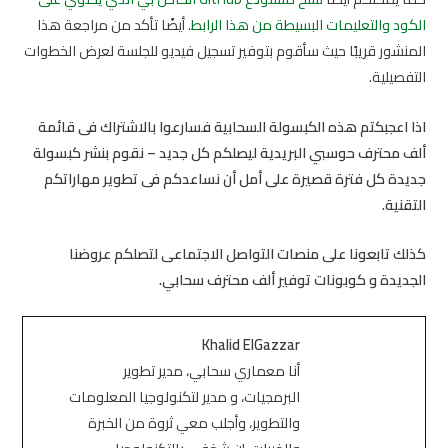
الكود والتعليمات البسيطة من هذا الرابط
. أيضًا تأكد من مراجعة هذا
المنشور قريبًا حيث سأقوم بتوفير تسجيل فيديو للجلسة لعرض الخطوات
التفصيلية.
اذا اعجبكتم هذه الكبسولة السحابية فسارعوا بالاشتراك فى قائمة
ألف محترف حوسبي البريدية ليصلكم كل جديد – نقوم بنشر كبسولة
جديدة كل فترة قصيرة على أمل أن نساعدكم فى تطوير مهاراتكم
التقنية.
كذلك تابعونا على منصات التواصل الاجتماعى لتصلكم عروضنا
الجديدة و كوبونات توفير ألف محترف سحابي.
Khalid ElGazzar
أنا معماري سحابي، مدير تطوير
البرمجيات، و مدير لتكنولوجيا المعلومات
والتطوير، وأجلب معي ثروة من الخبرة