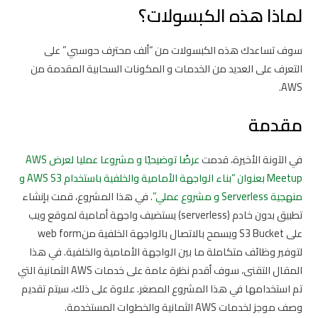
لماذا هذه الكبسولات؟
سوف تساعدك هذه الكبسولات من “ألف محترف حوسبي” على
التعرف على العديد من الخدمات و المكونات السحابية المقدمة من
AWS.
مقدمة
في الآونة الأخيرة، قدمت
عرضًا توضيحيًا و مشروعا عمليا لعرض AWS
Meetup بعنوان “بناء الواجهة الأمامية والخلفية باستخدام AWS S3 و
منهجية Serverless و مشروع عملي”
. في هذا المشروع، قمت بإنشاء
تطبيق بدون خادم (serverless) يستضيف واجهة أمامية لموقع ويب
على S3 Bucket ويسمح بالاتصال بالواجهة الخلفية منweb form
لتوفير وظائف متكاملة ما بين الواجهة الأمامية والخلفية. في هذا
المقال التقنى، سوف أقدم نظرة عامة على خدمات AWS الثمانية التي
تم استخدامها في هذا المشروع المصغر. علاوة على ذلك، سيتم تقديم
وصف موجز لخدمات AWS الثمانية والخطوات المستخدمة.