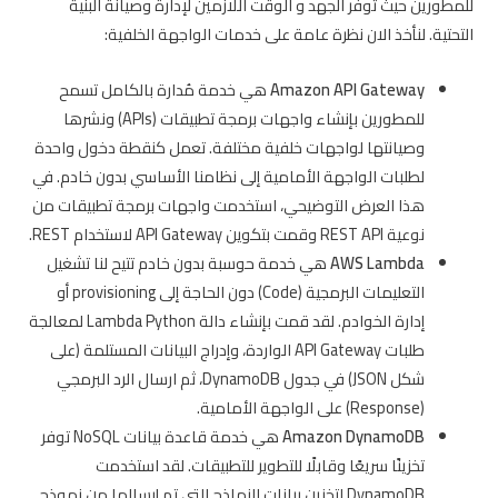
للمطورين حيث توفر الجهد و الوقت اللازمين لإدارة وصيانة البنية
التحتية. لنأخذ الان نظرة عامة على خدمات الواجهة الخلفية:
Amazon API Gateway
هي خدمة مُدارة بالكامل تسمح
للمطورين بإنشاء واجهات برمجة تطبيقات (APIs) ونشرها
وصيانتها لواجهات خلفية مختلفة. تعمل كنقطة دخول واحدة
لطلبات الواجهة الأمامية إلى نظامنا الأساسي بدون خادم. في
هذا العرض التوضيحي، استخدمت واجهات برمجة تطبيقات من
نوعية REST API وقمت بتكوين API Gateway لاستخدام REST.
AWS Lambda
هي خدمة حوسبة بدون خادم تتيح لنا تشغيل
التعليمات البرمجية (Code) دون الحاجة إلى provisioning أو
إدارة الخوادم. لقد قمت بإنشاء دالة Lambda Python لمعالجة
طلبات API Gateway الواردة، وإدراج البيانات المستلمة (على
شكل JSON) في جدول DynamoDB، ثم ارسال الرد البرمجي
(Response) على الواجهة الأمامية.
Amazon DynamoDB
هي خدمة قاعدة بيانات NoSQL توفر
تخزينًا سريعًا وقابلًا للتطوير للتطبيقات. لقد استخدمت
DynamoDB لتخزين بيانات النماذج التي تم إرسالها من نموذج