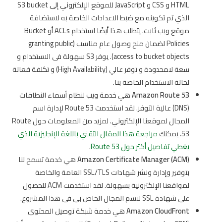
HTML و CSS و JavaScript للموقع الإلكتروني إلى S3 bucket
الذي تم تكوينه مع ضبط الاعدادات الخاصة به لاستضافة
موقع ويب ثابت. يتطلب هذا أيضًا استخدام ACLs أو Bucket
Policies لضمان منح وصول عام مناسب (granting public
access to bucket objects). يوفر S3 سهولة فى الاستخدام و
سعة لامحدودة و توفر عالي (High Availability) و تكلفة فعالة
لحالة الاستخدام الخاصة بنا.
Amazon Route 53
هي خدمة ويب لنظام أسماء النطاقات
(DNS) عالية التوفر. لقد استخدمت Route 53 لإدارة اسم
المجال لموقعنا الإلكتروني. لمزيد من المعلومات حول Route
53، يمكنك
مراجعة هذا المقال التقني باللغة الإنجليزية الذي
يغطي تفاصيل أكثر حول Route 53
.
Amazon Certificate Manager (ACM)
هي خدمة تسمح لنا
بتوفير وإدارة ونشر شهادات SSL/TLS العامة والخاصة
لمواقعنا الإلكترونية بسهولة. لقد استخدمت ACM للحصول
على شهادة SSL لاسم المجال الخاص بى فى هذا المشروع.
Amazon CloudFront
هي خدمة شبكة توصيل المحتوى