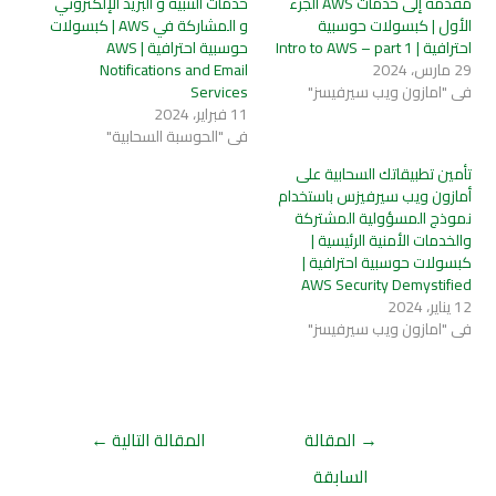
مقدمة إلى خدمات AWS الجزء
خدمات التنبيه و البريد الإلكتروني
الأول | كبسولات حوسبية
و المشاركة في AWS | كبسولات
احترافية | Intro to AWS – part 1
حوسبية احترافية | AWS
29 مارس، 2024
Notifications and Email
في "امازون ويب سيرفيسز"
Services
11 فبراير، 2024
في "الحوسبة السحابية"
تأمين تطبيقاتك السحابية على
أمازون ويب سيرفيزس باستخدام
نموذج المسؤولية المشتركة
والخدمات الأمنية الرئيسية |
كبسولات حوسبية احترافية |
AWS Security Demystified
12 يناير، 2024
في "امازون ويب سيرفيسز"
→
المقالة
المقالة التالية
←
السابقة