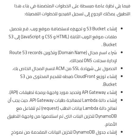
فيما يلي نظرة عامة مبسطة على الخطوات المتضمنة في بناء هذا
التطبيق. يمكنك الرجوع إلى تسجيل الفيديو للخطوات التفصيلة:
إنشاء S3 Bucket و تجهيزه لاستضافة موقع ويب. قم بتحميل
ملفات موقع الويب الثابتة (HTML و CSS و JavaScript) إلى S3
Bucket .
شراء اسم مجال (Domain Name) وتكوين Route 53 records
لإدارة سجلات DNS لمجالك.
الحصول على شهادة SSL من ACM لاسم المجال الخاص بك.
إنشاء توزيع CloudFront ضبطه لتقديم المحتوى من S3
Bucket.
إنشاء API Gateway وتحديد مورد واجهة برمجة تطبيقات (API).
إنشاء دالة Lambda لمعالجة طلبات API Gateway. حيث يجب أن
تعالج دالة Lambda بيانات الطلب (request) ثم تتفاعل مع
DynamoDB لتخزين البنات التى تم استلامها من واجهة التطبيق
الأمام.
إنشاء جدول DynamoDB لتخزين البيانات المقدمة من نموذج