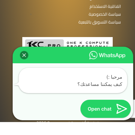
اتفاقية الاستخدام
سياسة الخصوصية
سياسة التسويق بالتبعية
Development & Tech blogging
by Khalid ElGazzar
مرحبا :)
كبف يمكننا مساعدتك؟
Open chat
جميع الحقوق محفوظة
لمنصة ألف محترف حوسبي © 2026