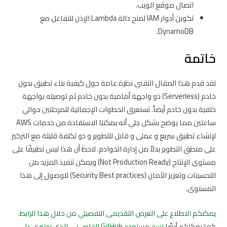
اتصال موقع الويب.
تكوين أدوار IAM لمنح دالة Lambda الإذن للتفاعل مع
DynamoDB.
خاتمة
لقد قدم هذا المقال التقني نظرة عامة حول كيفية بناء تطبيق بدون
خادم (Serverless) ذو واجهة أمامية بدون خادم ثم توصيله بواجهة
خلفية بدون خادم أيضاً. تستغرق الخطوات الإجمالية للمرحلتين حوالي
ساعتين مما يوضح بشكل جلي أنه يمكننا الاستفادة من خدمات AWS
لإنشاء تطبيق سريع و عملى و قابل للتطوير و ذو تكلفة قليلة مع التركيز
على منطق التطوير بدلاً من إدارة الخوادم. لاحظ أن هذا ليس تطبيقًا على
مستوى الإنتاج (Not Production Ready) ويمكن تنفيذ المزيد من
التحسينات وتعزيز الأمان (Security Best practices) للوصول إلى هذا
المستوى.
يمكنكم الاطلاع على العرض التقديمى التفصيلي من خلال هذا الرابط.
كما يمكنكم أيضًا
نسخ مستودع GitHub الخاص بي الذي يحتوي على