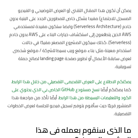
يمكن أن تكون هذا المقال التقني (و العرض التوضيحي و الفيديو
المسجل للاجتماع) مفيدا بشكل خاص للمطورين الجدد على البنية بدون
خادم (Serverless Architecture) وابضا ستكون مفيدة لمستخدمي
AWS الذين يتطلعون إلى استكشاف خيارات البناء على AWS بدون خادم
(Serverless). كذلك سيكون المشروع المصغر مفيدًا في حالات
استخدام معينة مثل: بناء موقع ويب بسيط للشركة / موقع شخصى
لعرض سابقة الأعمال أو تطوير صفحة landing page لصالح حملة
تسويقية.
يمكنكم الاطلاع على العرض التقديمى التفصيلي من خلال هذا الرابط.
كما يمكنكم أيضًا
نسخ مستودع GitHub الخاص بي الذي يحتوي على
الكود والتعليمات البسيطة من هذا الرابط
. أيضًا تأكد من مراجعة هذا
المنشور قريبًا حيث سأقوم بتوفير تسجيل فيديو للجلسة لعرض الخطوات
التفصيلية.
ما الذى سنقوم بعمله فى هذا