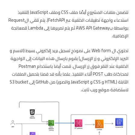
تتضمن ملفات المشروع أيضًا ملف CSS وملف JavaScript (لتنفيذ
استدعاء واجهة تطبيقات الخلفية عبر FetchAPI). يتم تلقي الRequest
بواسطة بAWS API Gateway ثم يتم تمريرها إلى Lambda للمعالجة
الإضافية.
تحتوي ال Web form على نموذج تسجيل بريد إلكتروني بسيط (الاسم و
البريد الإلكتروني و زر الإرسال) يقوم بارسال هذه البيانات إلى الواجهة
الخلفية عند النقر فوق زر الإرسال. قمت أيضا باستخدام Postman
لمحاكاة طلب POST أثناء التنفيذ. علما بأنه قد قمنا بتحميل الملفات
الثابتة (HTML و CSS و JavaScript والصور) من GitHub إلى S3 bucket
لاستضافة موقع ويب ثابت.