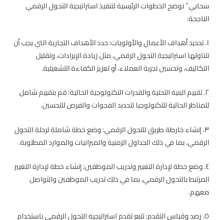
سحابي” نوضح الخطوات الرئيسية لتنفيذ استراتيجية التحول الرقمي
الناجحة:
١. تحديد أهداف الأعمال والأولويات: حدد الأهداف التجارية التي يجب أن
تتناولها استراتيجية التحول الرقمي، مثل زيادة الإيرادات، وتقليل
التكاليف، وتحسين تجربة العملاء، أو تعزيز الكفاءة التشغيلية.
٢. تقييم البنية التحتية والقدرات التكنولوجية الحالية: قم بتقييم شامل
للمناظر الحالية للتكنولوجيا لتحديد الفجوات والفرص للتحسين.
٣. إنشاء خارطة طريق للتحول الرقمي: وضع خطة شاملة لرحلة التحول
الرقمي، بما في ذلك الجداول الزمنية والميزانيات والموارد المطلوبة.
٤. وضع خطة لإدارة التغيير وتدريب الموظفين: إنشاء خطة لإدارة التغيير
المرتبط بالتحول الرقمي، بما في ذلك تدريب الموظفين والتواصل
معهم.
٥. رصد وقياس التقدم: تتبع تقدم استراتيجية التحول الرقمي باستخدام