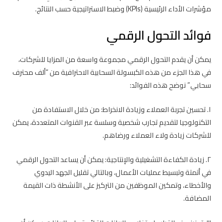
مؤشرات الأداء الرئيسية (KPIs) وضبط الاستراتيجية حسب النتائج.
فوائد التحول الرقمي
يمكن أن يقدم التحول الرقمي مجموعة واسعة من المزايا للشركات،
في هذا الجزء من هذه الكبسولة السحابية الاحترافية من “ألف محترف
سحابي” نوضح هذه الفوائد:
١. تحسين تجربة العملاء وزيادة الانخراط: من خلال الاستفادة من
التكنولوجيا لتقديم تجارب شخصية وسلسة عبر القنوات المتعددة، يمكن
للشركات زيادة ولاء العملاء ورضاهم.
٢. زيادة الكفاءة التشغيلية والإنتاجية: يمكن أن يساعد التحول الرقمي
في أتمتة وتبسيط عمليات الأعمال، وبالتالي تقليل الجهد اليدوي
والأخطاء، وتمكين الموظفين من التركيز على الأنشطة ذات القيمة
المضافة.