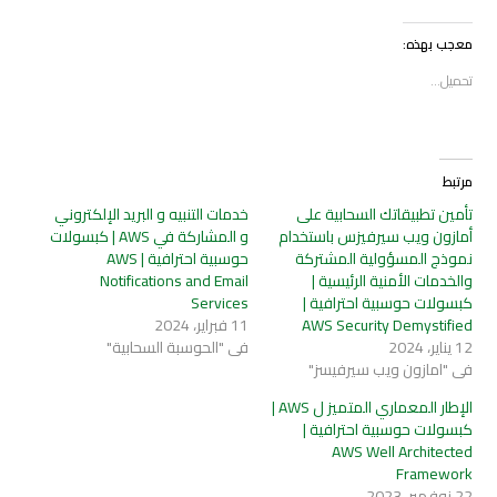
معجب بهذه:
تحميل...
مرتبط
تأمين تطبيقاتك السحابية على
خدمات التنبيه و البريد الإلكتروني
أمازون ويب سيرفيزس باستخدام
و المشاركة في AWS | كبسولات
نموذج المسؤولية المشتركة
حوسبية احترافية | AWS
والخدمات الأمنية الرئيسية |
Notifications and Email
كبسولات حوسبية احترافية |
Services
AWS Security Demystified
11 فبراير، 2024
12 يناير، 2024
في "الحوسبة السحابية"
في "امازون ويب سيرفيسز"
الإطار المعماري المتميز ل AWS |
كبسولات حوسبية احترافية |
AWS Well Architected
Framework
22 نوفمبر، 2023