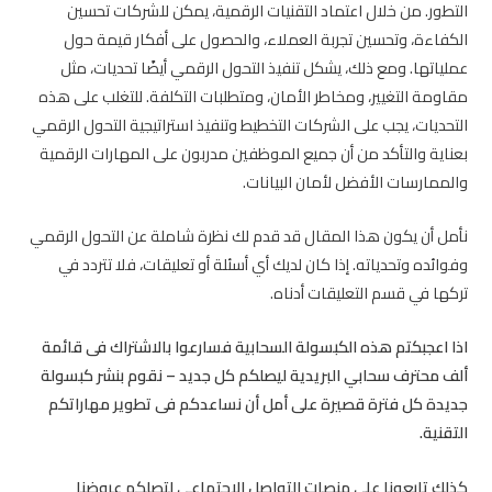
التطور. من خلال اعتماد التقنيات الرقمية، يمكن للشركات تحسين
الكفاءة، وتحسين تجربة العملاء، والحصول على أفكار قيمة حول
عملياتها. ومع ذلك، يشكل تنفيذ التحول الرقمي أيضًا تحديات، مثل
مقاومة التغيير، ومخاطر الأمان، ومتطلبات التكلفة. للتغلب على هذه
التحديات، يجب على الشركات التخطيط وتنفيذ استراتيجية التحول الرقمي
بعناية والتأكد من أن جميع الموظفين مدربون على المهارات الرقمية
والممارسات الأفضل لأمان البيانات.
نأمل أن يكون هذا المقال قد قدم لك نظرة شاملة عن التحول الرقمي
وفوائده وتحدياته. إذا كان لديك أي أسئلة أو تعليقات، فلا تتردد في
تركها في قسم التعليقات أدناه.
اذا اعجبكتم هذه الكبسولة السحابية فسارعوا بالاشتراك فى قائمة
ألف محترف سحابي البريدية ليصلكم كل جديد – نقوم بنشر كبسولة
جديدة كل فترة قصيرة على أمل أن نساعدكم فى تطوير مهاراتكم
التقنية.
كذلك تابعونا على منصات التواصل الاجتماعى لتصلكم عروضنا