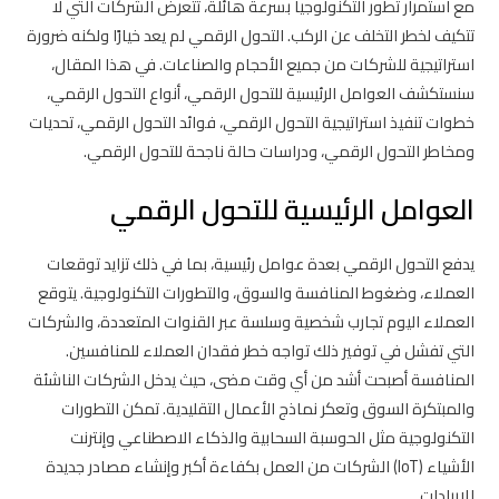
مع استمرار تطور التكنولوجيا بسرعة هائلة، تتعرض الشركات التي لا
تتكيف لخطر التخلف عن الركب. التحول الرقمي لم يعد خيارًا ولكنه ضرورة
استراتيجية للشركات من جميع الأحجام والصناعات. في هذا المقال،
سنستكشف العوامل الرئيسية للتحول الرقمي، أنواع التحول الرقمي،
خطوات تنفيذ استراتيجية التحول الرقمي، فوائد التحول الرقمي، تحديات
ومخاطر التحول الرقمي، ودراسات حالة ناجحة للتحول الرقمي.
العوامل الرئيسية للتحول الرقمي
يدفع التحول الرقمي بعدة عوامل رئيسية، بما في ذلك تزايد توقعات
العملاء، وضغوط المنافسة والسوق، والتطورات التكنولوجية. يتوقع
العملاء اليوم تجارب شخصية وسلسة عبر القنوات المتعددة، والشركات
التي تفشل في توفير ذلك تواجه خطر فقدان العملاء للمنافسين.
المنافسة أصبحت أشد من أي وقت مضى، حيث يدخل الشركات الناشئة
والمبتكرة السوق وتعكر نماذج الأعمال التقليدية. تمكن التطورات
التكنولوجية مثل الحوسبة السحابية والذكاء الاصطناعي وإنترنت
الأشياء (IoT) الشركات من العمل بكفاءة أكبر وإنشاء مصادر جديدة
للإيرادات.