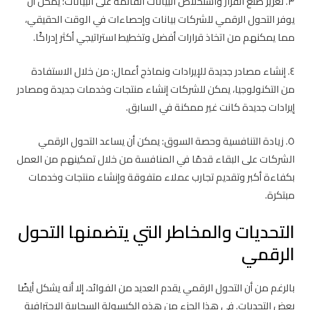
٣. تعزيز صنع القرار واستخلاص البيانات القائمة على البيانات: يمكن أن
يوفر التحول الرقمي للشركات بيانات وإحصاءات في الوقت الحقيقي،
مما يمكنهم من اتخاذ قرارات أفضل وتخطيط استراتيجي أكثر إدراكًا.
٤. إنشاء مصادر جديدة للإيرادات ونماذج أعمال: من خلال الاستفادة
من التكنولوجيا، يمكن للشركات إنشاء منتجات وخدمات جديدة ومصادر
إيرادات جديدة كانت غير ممكنة في السابق.
٥. زيادة التنافسية وحصة السوق: يمكن أن يساعد التحول الرقمي
الشركات على البقاء قدمًا في المنافسة من خلال تمكينهم من العمل
بكفاءة أكبر وتقديم تجارب عملاء متفوقة وإنشاء منتجات وخدمات
مبتكرة.
التحديات والمخاطر التي يتضمنها التحول
الرقمي
بالرغم من أن التحول الرقمي يقدم العديد من الفوائد، إلا أنه يشكل أيضًا
بعض التحديات. في هذا الجزء من هذه الكبسولة السحابية الاحترافية