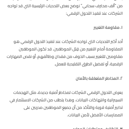
من “ألف محترف سحابي” نوضح بعض التحديات الرئيسية التي قد تواجه
الشركات عند تنفيذ التحول الرقمي:
١. مقاومة التغيير
أحد أكبر التحديات التي تواجه الشركات عند تنفيذ التحول الرقمي هو
المقاومة أمام التغيير من قِبَل الموظفين. قد تكون الموظفين
مقاومين للتغيير بسبب الخوف من فقدان وظائفهم، أو نقص المهارات
الرقمية، أو تفضيل الطرق التقليدية للعمل.
٢. المخاطر المتعلقة بالأمان
يعرض التحول الرقمي الشركات لمخاطر أمنية جديدة، مثل الهجمات
السيبرانية وانتهاكات البيانات. وهذا يتطلب من الشركات الاستثمار في
تدابير أمنية قوية والتأكد من أن جميع الموظفين مدربين على
الممارسات الأفضل لأمن البيانات.
٣. التكاليف ومتطلبات الموارد