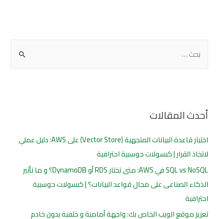
أحدث المقالات
اختيار قاعدة البيانات المتجهية (Vector Store) على AWS: دليل عملي
لاتخاذ القرار | كبسولات حوسبية احترافية
SQL vs NoSQL في AWS: متى تختار RDS أو DynamoDB؟ و ما تأثير
الذكاء الصناعى على مجال قواعد البيانات؟ | كبسولات حوسبية
احترافية
تعزيز موقع الويب الخاص بك: واجهة أمامية و خلفية بدون خادم